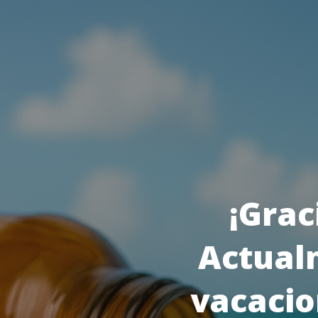
¡Grac
Actual
vacacio