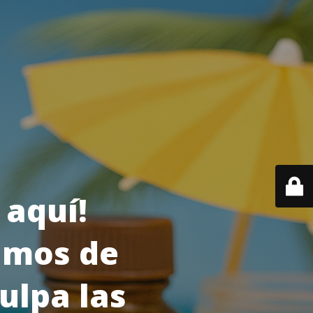
 aquí!
amos de
ulpa las